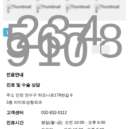
2
3
4
전후사진
5
6
7
8
9
10
음
끝
1
커뮤니티
진료안내
진료 및 수술 상담
주소 인천 연수구 하모니로178번길 6
3층 리미트성형외과
고객센터
032-832-0112
진료시간
평일(월~금) 오전 10:00 - 오후 6:00