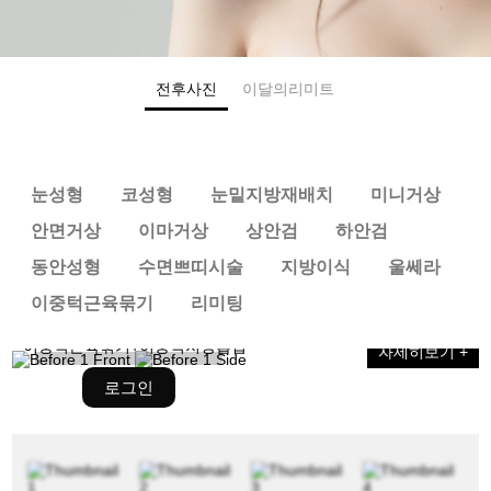
+
눈성형
+
코성형
전후사진
이달의리미트
눈성형
+
수면쁘
띠시술
+
눈성형
코성형
눈밑지방재배치
미니거상
전후사
진
안면거상
이마거상
상안검
하안검
코성형
동안성형
수면쁘띠시술
지방이식
울쎄라
+
상담/예
이중턱근육묶기
리미팅
약
이중턱근육묶기+이중턱지방흡입
자세히보기 +
로그인
수면쁘띠시술