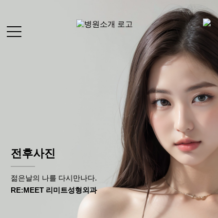
회원가입
병원소개
로그인
카카오상담
네이버예약
전후사진
+
병원소
개
거상/리프팅
+
거상/리
전후사진
프팅
+
젊은날의 나를 다시만나다.
하안검/
눈밑지
RE:MEET 리미트성형외과
하안검/눈밑지방재배치
방재배
치