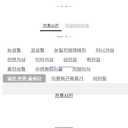
젊은날의 나를 다시만나다.
재
눈성형
배
RE:MEET 리미트성형외과
치
+
전후사진
이달의리미트
·
눈
코성형
성
형
눈성형
코성형
눈밑지방재배치
미니거상
+
·
안면거상
이마거상
상안검
하안검
코
수면쁘띠시술
성
동안성형
수면쁘띠시술
지방이식
형
열린 분류
울쎄라
이중턱근육묶기
리미팅
+
·
수
면
전후사진
쁘
띠
시
술
+
커뮤니티