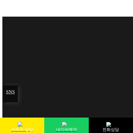
인천 연수구 하모니로178번길 6
이용약관
개인정보취
SNS
100m
길찾기
카카오 상담
네이버예약
전화상담