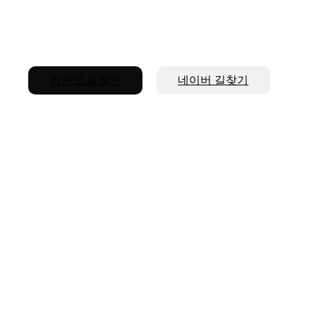
·
진료 및 수술 상담
전
후
사
진
+
카카오 길찾기
→
네이버 길찾기
·
상
담/
예
약