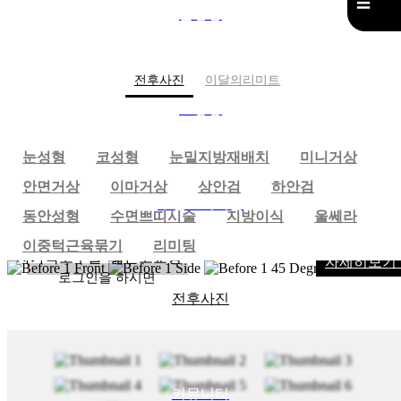
☰
재
눈성형
배
치
+
전후사진
이달의리미트
·
눈
코성형
성
형
눈성형
코성형
눈밑지방재배치
미니거상
+
·
안면거상
이마거상
상안검
하안검
코
수면쁘띠시술
성
동안성형
수면쁘띠시술
지방이식
울쎄라
형
이중턱근육묶기
리미팅
+
자가늑코수술+짧은코교정
자세히보기 
·
로그인을 하시면
수
면
전후사진
시술 전 사진을
쁘
확인하실 수 있습니다.
띠
시
술
로그인
+
커뮤니티