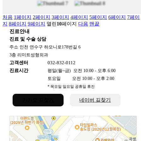
·
전
후
처음
1
페이지
2
페이지
3
페이지
4
페이지
5
페이지
6
페이지
7
페이
사
진
지
8
페이지
9
페이지
열린
10
페이지
다음
맨끝
진료안내
+
·
진료 및 수술 상담
상
주소 인천 연수구 하모니로178번길 6
담/
3층 리미트성형외과
예
약
고객센터
032-832-0112
진료시간
평일(월~금) 오전 10:00 - 오후 6:00
토요일 오전 10:00 - 오후 2:00
* 목요일 일요일 공휴일 휴진
카카오 길찾기
→
네이버 길찾기