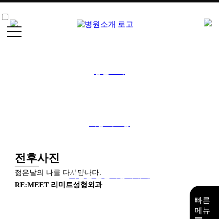
+
·
병
로그인
원
소
회원가입
개
병원소개
+
카카오상담
·
거
네이버예약
상/
리
전후사진
프
거상/리프팅
팅
+
·
전후사진
하
안
젊은날의 나를 다시만나다.
하안검/눈밑지방재배치
검/
RE:MEET 리미트성형외과
눈
밑
빠른
지
메뉴
방